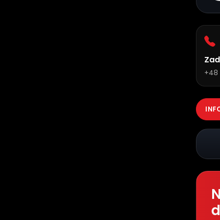
Zad
+48 
INF
N
d