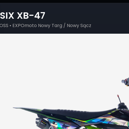
SIX XB-47
OSS • EXPOmoto Nowy Targ / Nowy Sącz