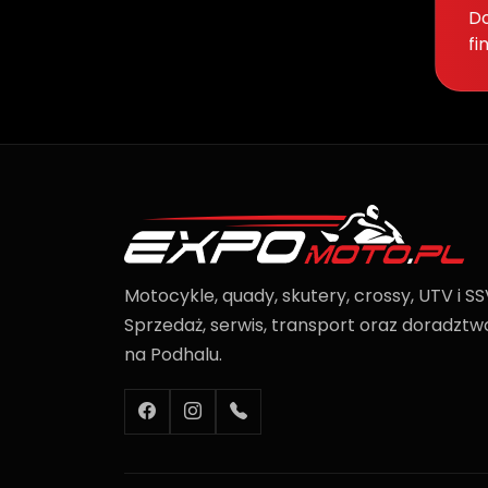
Do
fi
Motocykle, quady, skutery, crossy, UTV i SS
Sprzedaż, serwis, transport oraz doradztw
na Podhalu.