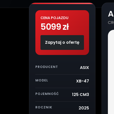
A
CENA POJAZDU
CR
5099 zł
Zapytaj o ofertę
PRODUCENT
ASIX
MODEL
XB-47
POJEMNOŚĆ
125 CM3
ROCZNIK
2025