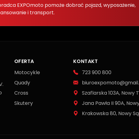
radca EXPOmoto pomoże dobrać pojazd, wyposażenie,
nansowanie i transport.
OFERTA
KONTAKT
Motocykle
723 900 800
Quady
biuroexpomoto@gmail
V.
o
Cross
Szaflarska 103A, Nowy 
Skutery
Jana Pawła II 90A, Now
Krakowska 80, Nowy S