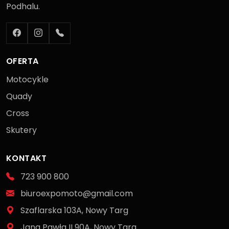
Podhalu.
OFERTA
Motocykle
Quady
Cross
Skutery
KONTAKT
723 900 800
biuroexpomoto@gmail.com
Szaflarska 103A, Nowy Targ
Jana Pawła II 90A, Nowy Targ