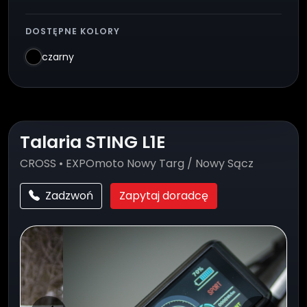
DOSTĘPNE KOLORY
czarny
Talaria STING L1E
CROSS • EXPOmoto Nowy Targ / Nowy Sącz
Zadzwoń
Zapytaj doradcę