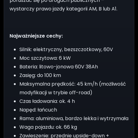
poruszać się po drogach publicznych –
wystarczy prawo jazdy kategorii AM, B lub A1.
Najważniejsze cechy:
Silnik: elektryczny, bezszczotkowy, 60V
Moc szczytowa: 6 kW
Bateria: litowo-jonowa 60V 38Ah
Zasięg: do 100 km
Maksymalna prędkość: 45 km/h (możliwość
modyfikacji w trybie off-road)
Czas ładowania: ok. 4 h
Napęd: łańcuch
Rama: aluminiowa, bardzo lekka i wytrzymała
Waga pojazdu: ok. 66 kg
Zawieszenie: przednie upside-down +