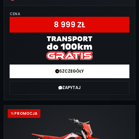
CENA
8 999 ZŁ
SZCZEGÓŁY
ZAPYTAJ
PROMOCJA