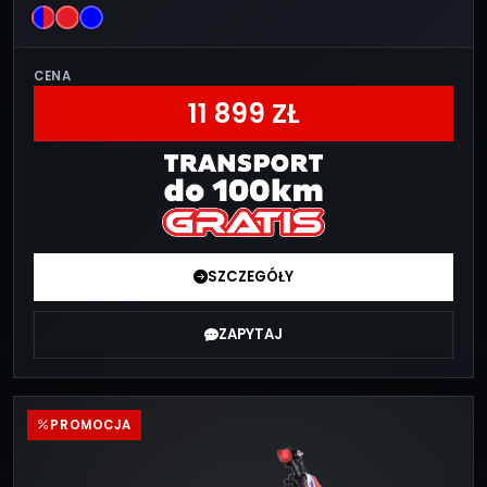
CENA
11 899 ZŁ
SZCZEGÓŁY
ZAPYTAJ
PROMOCJA